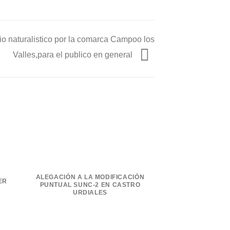
rio naturalistico por la comarca Campoo los
Valles,para el publico en general
ALEGACIO
ALEGACIÓN A LA MODIFICACIÓN
ER
REORDENACIÓN
PUNTUAL SUNC-2 EN CASTRO
FERROVIARIO D
URDIALES