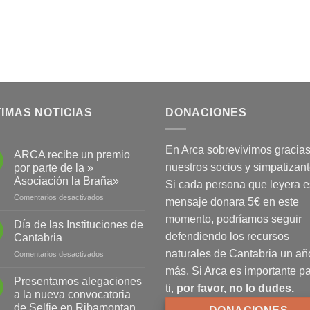
IMAS NOTICIAS
DONACIONES
En Arca sobrevivimos gracias
ARCA recibe un premio
nuestros socios y simpatizant
por parte de la »
Asociación la Braña»
Si cada persona que leyera e
Comentarios desactivados
en
mensaje donara 5€ en este
ARCA
momento, podríamos seguir
recibe
Día de las Instituciones de
un
defendiendo los recursos
Cantabria
premio
naturales de Cantabria un añ
Comentarios desactivados
en
por
Día
parte
más. Si Arca es importante p
de
Presentamos alegaciones
de
ti,
por favor, no lo dudes.
las
la
a la nueva convocatoria
Instituciones
»
de Selfie en Ribamontan